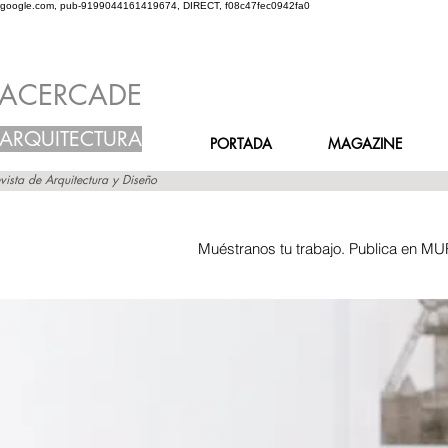
google.com, pub-9199044161419674, DIRECT, f08c47fec0942fa0
ACERCADE
ARQUITECTURA
PORTADA
MAGAZINE
vista de Arquitectura y Diseño
Muéstranos tu trabajo. Publica en MU
Inicio
Grupos
Muro