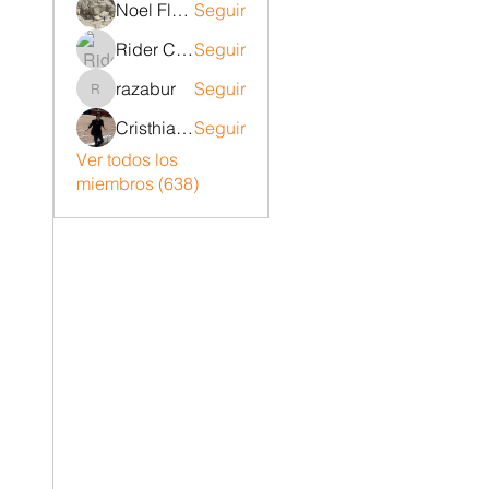
Noel Flores ruiz
Seguir
Rider Carrizo
Seguir
razabur
Seguir
razabur
Cristhian Belito Moran
Seguir
Ver todos los
miembros (638)