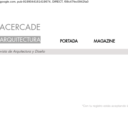
google.com, pub-9199044161419674, DIRECT, f08c47fec0942fa0
ACERCADE
ARQUITECTURA
PORTADA
MAGAZINE
vista de Arquitectura y Diseño
*Con tu registro estás aceptando 