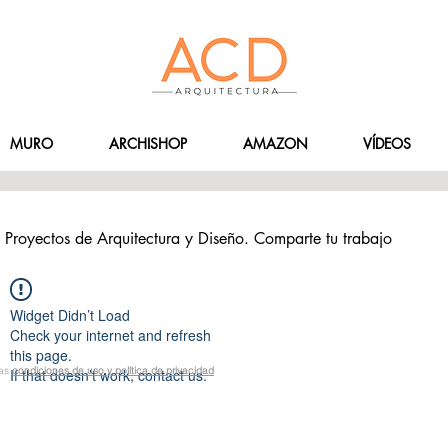
MURO
ARCHISHOP
AMAZON
VÍDEOS
Proyectos de Arquitectura y Diseño. Comparte tu trabajo
Widget Didn’t Load
Check your internet and refresh
this page.
las
condiciones de uso y política de privacidad
If that doesn’t work, contact us.