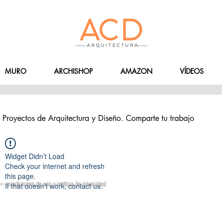
MURO
ARCHISHOP
AMAZON
VÍDEOS
Proyectos de Arquitectura y Diseño. Comparte tu trabajo
Widget Didn’t Load
Check your internet and refresh
this page.
las
condiciones de uso y política de privacidad
If that doesn’t work, contact us.