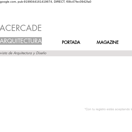
google.com, pub-9199044161419674, DIRECT, f08c47fec0942fa0
ACERCADE
ARQUITECTURA
PORTADA
MAGAZINE
vista de Arquitectura y Diseño
*Con tu registro estás aceptando 