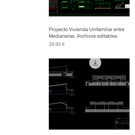
Vista rápida
Proyecto Vivienda Unifamiliar entre
Medianeras. Archivos editables
Precio
39,95 €