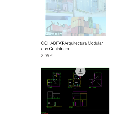
Vista rápida
COHABITAT-Arquitectura Modular
con Containers
Precio
3,95 €