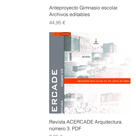
Vista rápida
Anteproyecto Gimnasio escolar.
Archivos editables
Precio
44,95 €
Vista rápida
Revista ACERCADE Arquitectura.
número 3. PDF