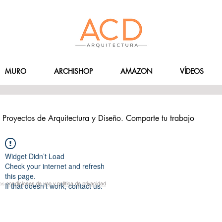
MURO
ARCHISHOP
AMAZON
VÍDEOS
Proyectos de Arquitectura y Diseño. Comparte tu trabajo
Widget Didn’t Load
Check your internet and refresh
this page.
las
condiciones de uso y política de privacidad
If that doesn’t work, contact us.