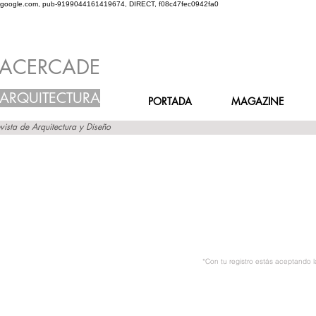
google.com, pub-9199044161419674, DIRECT, f08c47fec0942fa0
ACERCADE
ARQUITECTURA
PORTADA
MAGAZINE
vista de Arquitectura y Diseño
*Con tu registro estás aceptando 