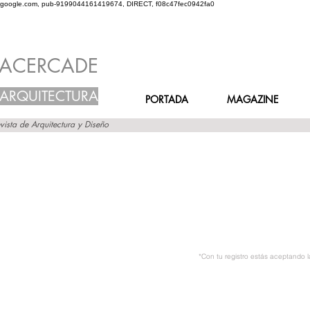
google.com, pub-9199044161419674, DIRECT, f08c47fec0942fa0
ACERCADE
ARQUITECTURA
PORTADA
MAGAZINE
vista de Arquitectura y Diseño
*Con tu registro estás aceptando 