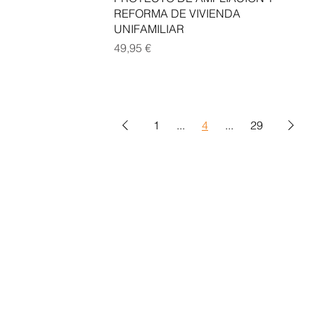
REFORMA DE VIVIENDA
UNIFAMILIAR
Precio
49,95 €
1
...
4
...
29