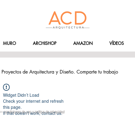
MURO
ARCHISHOP
AMAZON
VÍDEOS
Proyectos de Arquitectura y Diseño. Comparte tu trabajo
Widget Didn’t Load
Check your internet and refresh
this page.
las
condiciones de uso y política de privacidad
If that doesn’t work, contact us.