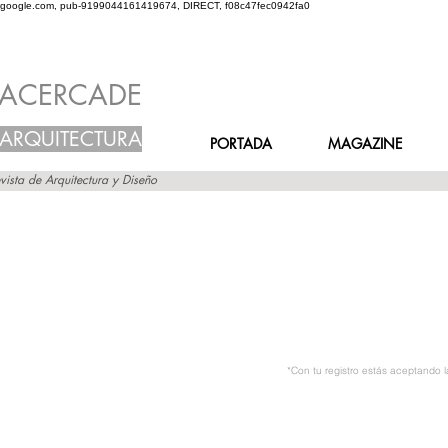
google.com, pub-9199044161419674, DIRECT, f08c47fec0942fa0
ACERCADE
ARQUITECTURA
PORTADA
MAGAZINE
vista de Arquitectura y Diseño
*Con tu registro estás aceptando 