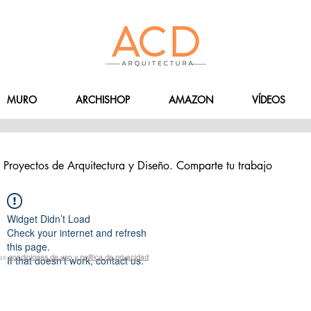
MURO
ARCHISHOP
AMAZON
VÍDEOS
Proyectos de Arquitectura y Diseño. Comparte tu trabajo
Widget Didn’t Load
Check your internet and refresh
this page.
las
condiciones de uso y política de privacidad
If that doesn’t work, contact us.