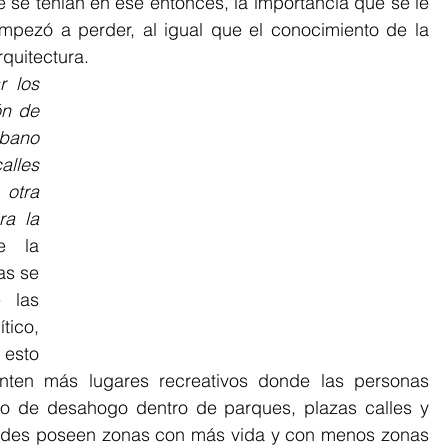
 se tenían en ese entonces, la importancia que se le 
pezó a perder, al igual que el conocimiento de la 
quitectura.
 los 
n de 
bano 
les 
otra 
a la 
 la 
s se 
 las 
ico, 
esto 
ten más lugares recreativos donde las personas 
o de desahogo dentro de parques, plazas calles y 
ades poseen zonas con más vida y con menos zonas 