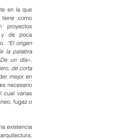
te en la que 
 tiene como 
en ARCHISHOP
n proyectos 
 y de poca 
o. 
“El origen 
los de nuestros miembros
e la palabra 
De un día», 
ro, de corta 
der mejor en 
es necesario 
cual varias 
eo, fugaz o 
a existencia 
itectura, 