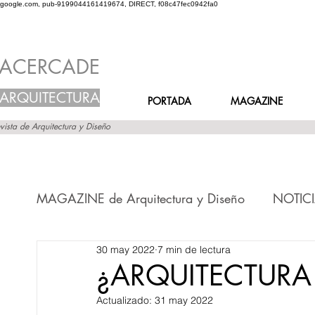
google.com, pub-9199044161419674, DIRECT, f08c47fec0942fa0
ACERCADE
ARQUITECTURA
PORTADA
MAGAZINE
vista de Arquitectura y Diseño
MAGAZINE de Arquitectura y Diseño
NOTICI
30 may 2022
7 min de lectura
Novedades en el MURO
Novedades en
¿ARQUITECTUR
Actualizado:
31 may 2022
Novedades en FRASES
Novedades en V