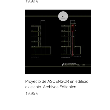
Precio
19,99 €
Vista rápida
Proyecto de ASCENSOR en edificio
existente. Archivos Editables
Precio
19,95 €