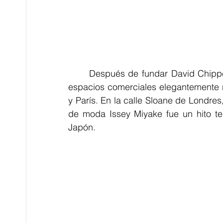
	Después de fundar David Chipperfield Architects en 1985, desarrolló una cartera de 
espacios comerciales elegantemente r
y París. En la calle Sloane de Londre
de moda Issey Miyake fue un hito te
Japón.