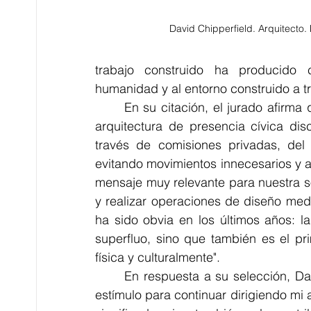
David Chipperfield. Arquitecto. 
trabajo construido ha producido co
humanidad y al entorno construido a tr
	En su citación, el jurado afirma que "el compromiso [de David Chipperfield] con una 
arquitectura de presencia cívica disc
través de comisiones privadas, del
evitando movimientos innecesarios y a
mensaje muy relevante para nuestra s
y realizar operaciones de diseño med
ha sido obvia en los últimos años: la
superfluo, sino que también es el pr
física y culturalmente".
	En respuesta a su selección, David Chipperfield afirmó: "Tomo este premio como un 
estímulo para continuar dirigiendo mi a