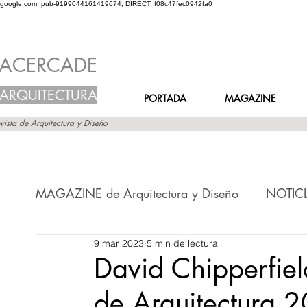
google.com, pub-9199044161419674, DIRECT, f08c47fec0942fa0
ACERCADE
ARQUITECTURA
PORTADA
MAGAZINE
vista de Arquitectura y Diseño
MAGAZINE de Arquitectura y Diseño
NOTICI
9 mar 2023
5 min de lectura
Novedades en el MURO
Novedades en
David Chipperfiel
de Arquitectura 
Novedades en FRASES
Novedades en V