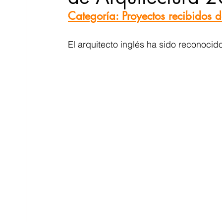
Categoría: Proyectos recibido
Novedades en MAQUETAS
Novedades 
El arquitecto inglés ha sido reconocid
productos, materiales y MARCAS
Artícu
Proyectos RECIBIDOS y AGENCIAS