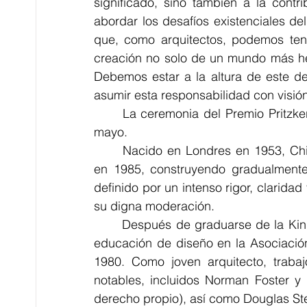
significado, sino también a la cont
abordar los desafíos existenciales de
que, como arquitectos, podemos ten
creación no solo de un mundo más her
Debemos estar a la altura de este de
asumir esta responsabilidad con visión
	La ceremonia del Premio Pritzker 2023 se celebrará en Atenas, Grecia, este mes de 
mayo.
	Nacido en Londres en 1953, Chipperfield estableció su Práctica de diseño epónima 
en 1985, construyendo gradualmente u
definido por un intenso rigor, claridad
su digna moderación.
	Después de graduarse de la Kingston School of Art en 1976, Chipperfield siguió una 
educación de diseño en la Asociació
1980. Como joven arquitecto, trabajó
notables, incluidos Norman Foster y
derecho propio), así como Douglas St