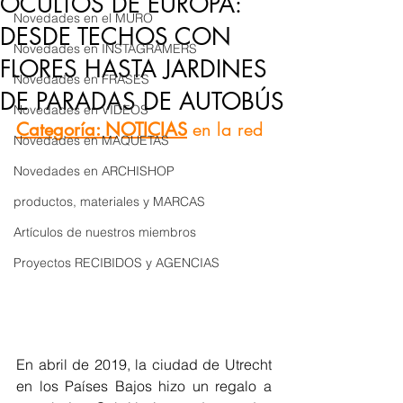
OCULTOS DE EUROPA:
Novedades en el MURO
DESDE TECHOS CON
Novedades en INSTAGRAMERS
FLORES HASTA JARDINES
Novedades en FRASES
DE PARADAS DE AUTOBÚS
Novedades en VÍDEOS
Categoría: NOTICIAS
en la red
Novedades en MAQUETAS
Novedades en ARCHISHOP
productos, materiales y MARCAS
Artículos de nuestros miembros
Proyectos RECIBIDOS y AGENCIAS
En abril de 2019, la ciudad de Utrecht 
en los Países Bajos hizo un regalo a 