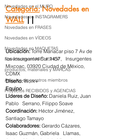
Novedades en el MURO
Categoría:
 Novedades en 
Novedades en INSTAGRAMERS
WALL
 || 
Novedades en FRASES
Novedades en VÍDEOS
Novedades en MAQUETAS
Ubicación: 
Torre Manacar piso 7 Av de 
los Insurgentes Sur 1457,   Insurgentes 
Novedades en ARCHISHOP
Mixcoac, 03920 Ciudad de México, 
productos, materiales y MARCAS
CDMX
Artículos de nuestros miembros
Diseño: 
Work+
Equipo
Proyectos RECIBIDOS y AGENCIAS
Líderes de Diseño: 
Daniela Ruiz, Juan 
Pablo   Serrano, Filippo Soave
Coordinación: 
Héctor Jiménez, 
Santiago Tamayo
Colaboradores: 
Gerardo Cázares, 
Isaac Guzmán, Gabriela   Llamas, 