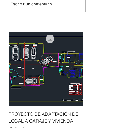
Escribir un comentario...
Andar por casa.
Documentales de
Documental de Radio
Arquitectura y d
Televisión Española
ver en casa
PROYECTO DE ADAPTACIÓN DE
LOCAL A GARAJE Y VIVIENDA