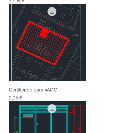
Precio
39,95 €
Certificado para VADO
Precio
9,95 €