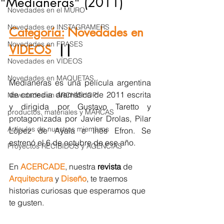
"Medianeras" (2011)
Novedades en el MURO
Novedades en INSTAGRAMERS
Categoría:
 Novedades en 
Novedades en FRASES
VIDEOS
|| 
Novedades en VÍDEOS
Novedades en MAQUETAS
Medianeras es una película argentina 
de comedia dramática de 2011 escrita 
Novedades en ARCHISHOP
y dirigida por Gustavo Taretto y 
productos, materiales y MARCAS
protagonizada por Javier Drolas, Pilar 
Artículos de nuestros miembros
López de Ayala e Inés Efron. Se 
estrenó el 6 de octubre de ese año. 
Proyectos RECIBIDOS y AGENCIAS
En 
ACERCADE
, nuestra 
revista 
de 
Arquitectura
 y 
Diseño
, te traemos 
historias curiosas que esperamos que 
te gusten.