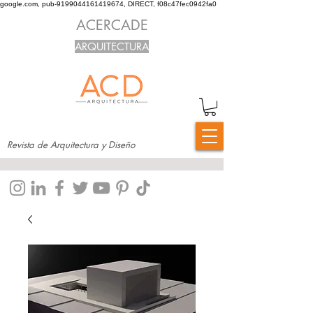
google.com, pub-9199044161419674, DIRECT, f08c47fec0942fa0
ACERCADE
ARQUITECTURA
Revista de Arquitectura y Diseño