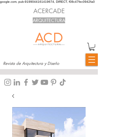
google.com, pub-9199044161419674, DIRECT, f08c47fec0942fa0
ACERCADE
ARQUITECTURA
Revista de Arquitectura y Diseño