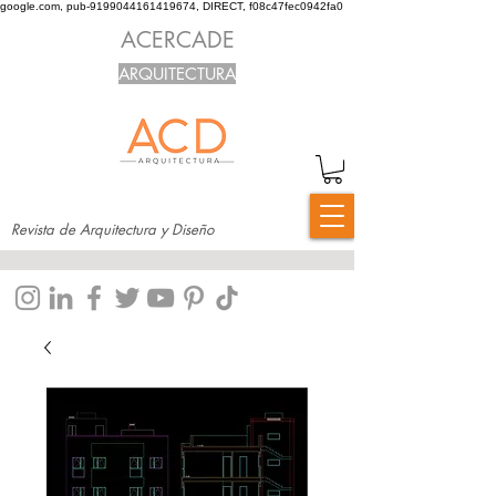
google.com, pub-9199044161419674, DIRECT, f08c47fec0942fa0
ACERCADE
ARQUITECTURA
Revista de Arquitectura y Diseño