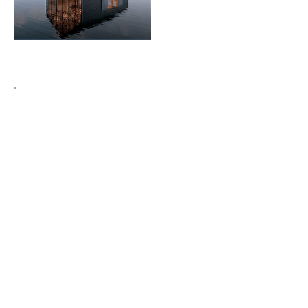
B
IM
. Formación Online en ACERCADE
Arquitectura