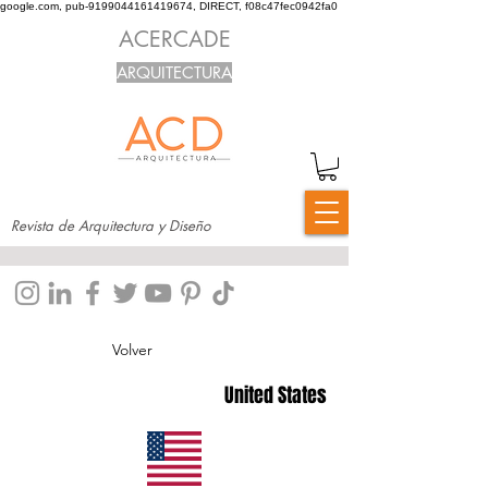
google.com, pub-9199044161419674, DIRECT, f08c47fec0942fa0
ACERCADE
ARQUITECTURA
Revista de Arquitectura y Diseño
Volver
United States