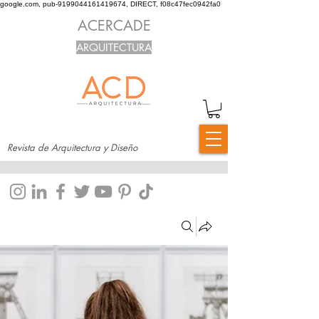
google.com, pub-9199044161419674, DIRECT, f08c47fec0942fa0
ACERCADE
ARQUITECTURA
Revista de Arquitectura y Diseño
Grupos