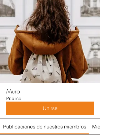
Muro
Público
Unirse
Publicaciones de nuestros miembros
Miembros