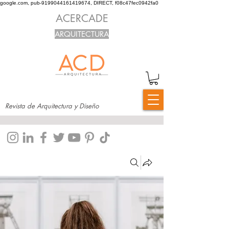
google.com, pub-9199044161419674, DIRECT, f08c47fec0942fa0
ACERCADE
ARQUITECTURA
Revista de Arquitectura y Diseño
Grupos