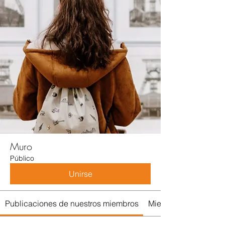
Muro
Público
Unirse
Publicaciones de nuestros miembros
Miembros