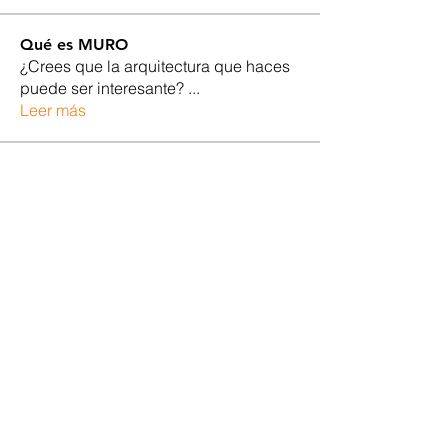
Qué es MURO
¿Crees que la arquitectura que haces
puede ser interesante?
...
Leer más
Miembros
Lucas Meneghetti
Seguir
Noel Flores ruiz
Seguir
Rider Carrizo
Seguir
razabur
Seguir
razabur
Cristhian Belito Moran
Seguir
Ver todos los miembros (638)