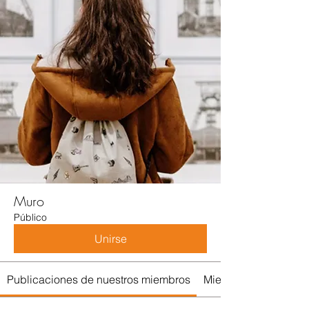
Muro
Público
Unirse
Publicaciones de nuestros miembros
Miembros