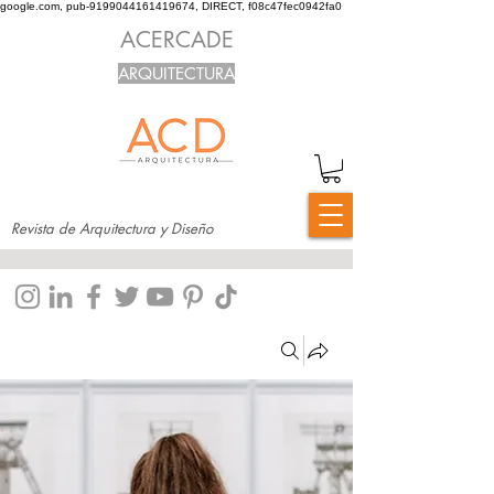
google.com, pub-9199044161419674, DIRECT, f08c47fec0942fa0
ACERCADE
ARQUITECTURA
Revista de Arquitectura y Diseño
Grupos