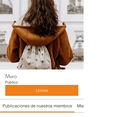
Muro
Público
Unirse
Publicaciones de nuestros miembros
Miembros