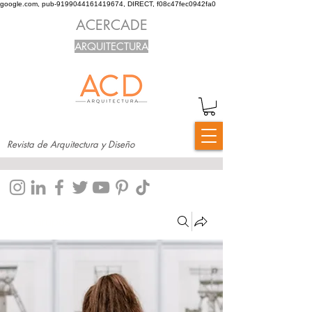
google.com, pub-9199044161419674, DIRECT, f08c47fec0942fa0
ACERCADE
ARQUITECTURA
Revista de Arquitectura y Diseño
Grupos