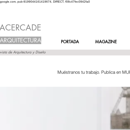
google.com, pub-9199044161419674, DIRECT, f08c47fec0942fa0
ACERCADE
ARQUITECTURA
PORTADA
MAGAZINE
vista de Arquitectura y Diseño
Muéstranos tu trabajo. Publica en MU
Inicio
Grupos
Muro