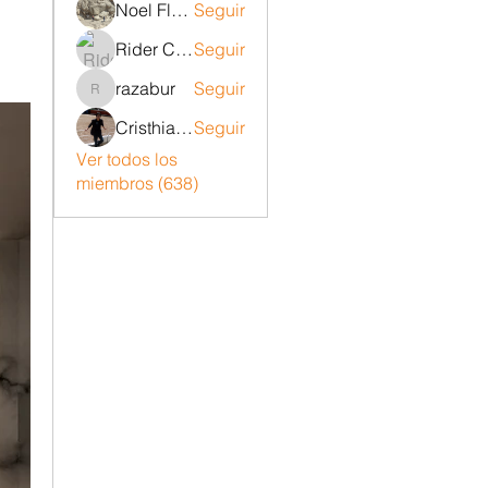
Noel Flores ruiz
Seguir
Rider Carrizo
Seguir
razabur
Seguir
razabur
Cristhian Belito Moran
Seguir
Ver todos los
miembros (638)