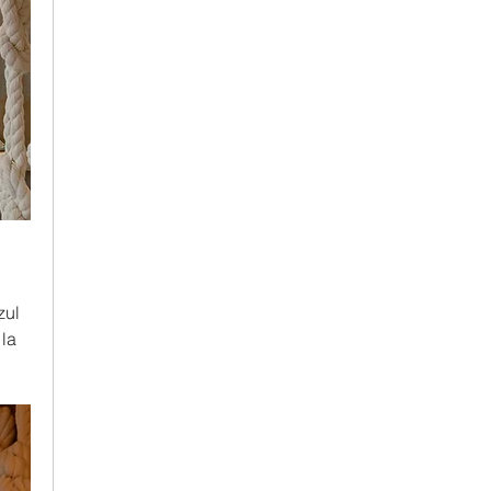
ul 
la 