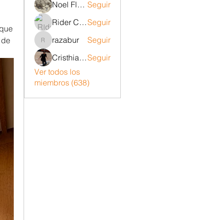
Noel Flores ruiz
Seguir
Rider Carrizo
Seguir
que 
razabur
Seguir
de 
razabur
Cristhian Belito Moran
Seguir
Ver todos los
miembros (638)