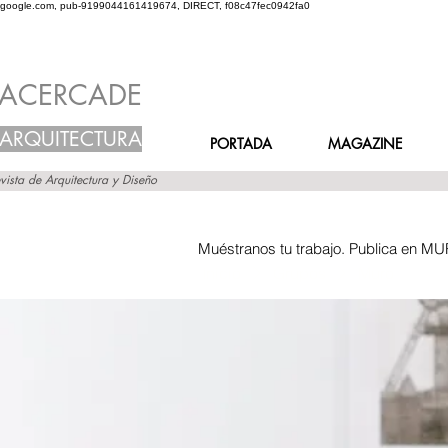
google.com, pub-9199044161419674, DIRECT, f08c47fec0942fa0
ACERCADE
ARQUITECTURA
PORTADA
MAGAZINE
vista de Arquitectura y Diseño
Muéstranos tu trabajo. Publica en MU
Inicio
Grupos
Muro