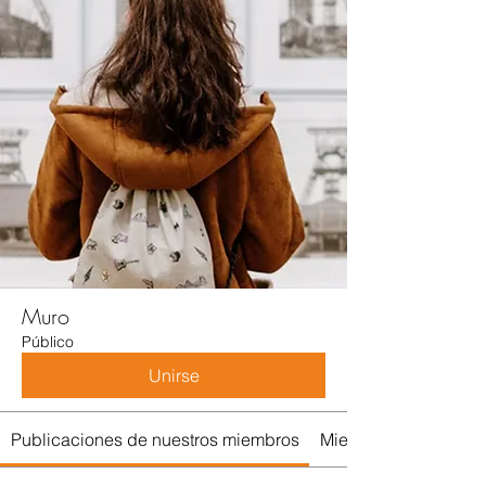
Muro
Público
Unirse
Publicaciones de nuestros miembros
Miembros