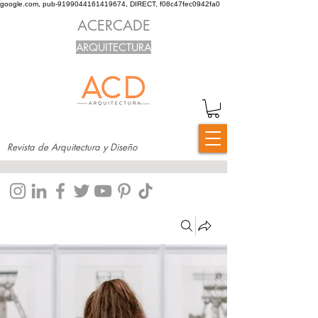
google.com, pub-9199044161419674, DIRECT, f08c47fec0942fa0
ACERCADE
ARQUITECTURA
Revista de Arquitectura y Diseño
Grupos