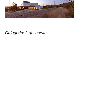
Categoría: 
Arquitectura
Año: 
2018
Ubicación:
 Lagos de Moreno, Jalisco
Vivienda Unifamiliar
0
0
3
Escribir un comentario...
Qué es MURO
¿Crees que la arquitectura que haces
puede ser interesante?
...
Leer más