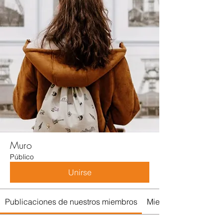
Muro
Público
Unirse
Publicaciones de nuestros miembros
Miembros