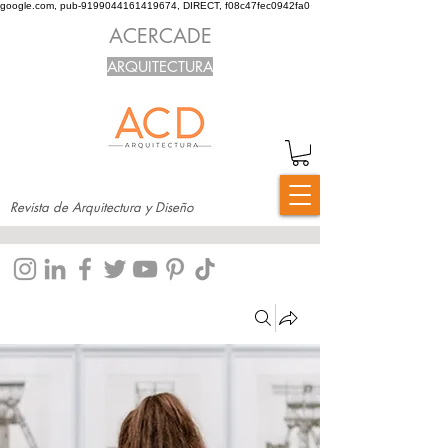
google.com, pub-9199044161419674, DIRECT, f08c47fec0942fa0
ACERCADE
ARQUITECTURA
Revista de Arquitectura y Diseño
Grupos