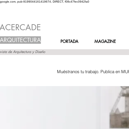
google.com, pub-9199044161419674, DIRECT, f08c47fec0942fa0
ACERCADE
ARQUITECTURA
PORTADA
MAGAZINE
vista de Arquitectura y Diseño
Muéstranos tu trabajo. Publica en MU
Inicio
Grupos
Muro