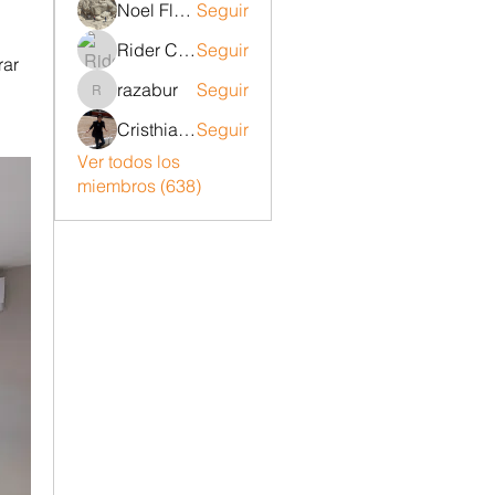
Noel Flores ruiz
Seguir
Rider Carrizo
Seguir
ar 
razabur
Seguir
razabur
Cristhian Belito Moran
Seguir
Ver todos los
miembros (638)