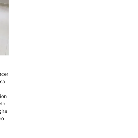
cer 
sa.
ón 
ín 
ira 
o 