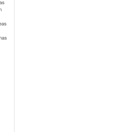
as 
 
eas 
nas 