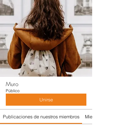
Muro
Público
Unirse
Publicaciones de nuestros miembros
Miembros