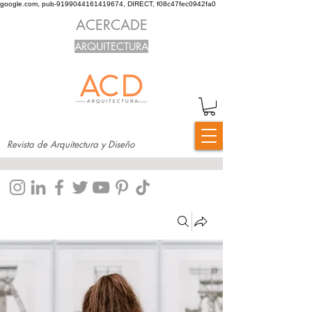
google.com, pub-9199044161419674, DIRECT, f08c47fec0942fa0
ACERCADE
ARQUITECTURA
Revista de Arquitectura y Diseño
Grupos