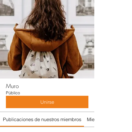
Muro
Público
Unirse
Publicaciones de nuestros miembros
Miembros