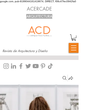
google.com, pub-9199044161419674, DIRECT, f08c47fec0942fa0
ACERCADE
ARQUITECTURA
Revista de Arquitectura y Diseño
Grupos