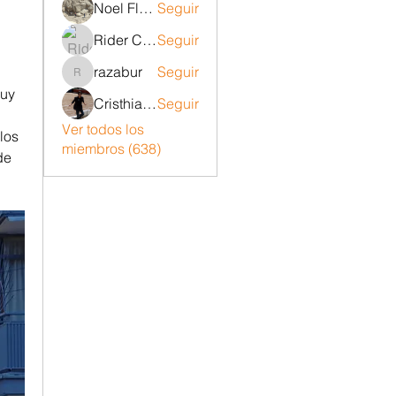
Noel Flores ruiz
Seguir
Rider Carrizo
Seguir
razabur
Seguir
razabur
uy 
Cristhian Belito Moran
Seguir
Ver todos los
os 
miembros (638)
e 