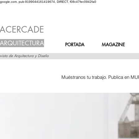
google.com, pub-9199044161419674, DIRECT, f08c47fec0942fa0
ACERCADE
ARQUITECTURA
PORTADA
MAGAZINE
vista de Arquitectura y Diseño
Muéstranos tu trabajo. Publica en MU
Inicio
Grupos
Muro