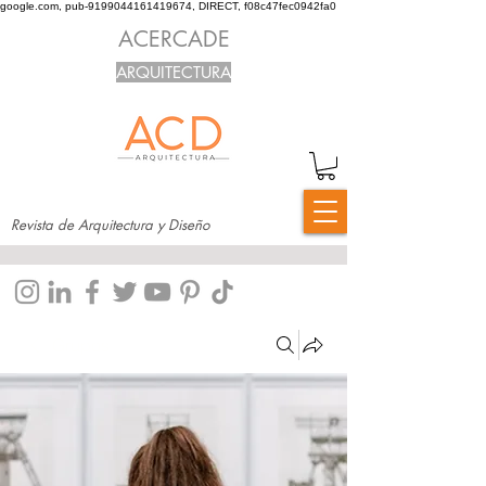
google.com, pub-9199044161419674, DIRECT, f08c47fec0942fa0
ACERCADE
ARQUITECTURA
Revista de Arquitectura y Diseño
Grupos