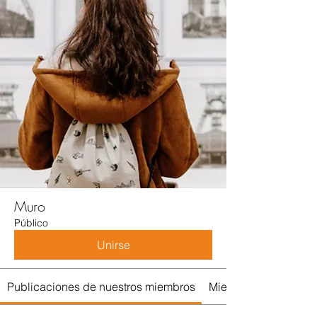
Muro
Público
Unirse
Publicaciones de nuestros miembros
Miembros