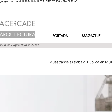
google.com, pub-9199044161419674, DIRECT, f08c47fec0942fa0
ACERCADE
ARQUITECTURA
PORTADA
MAGAZINE
vista de Arquitectura y Diseño
Muéstranos tu trabajo. Publica en MU
Inicio
Grupos
Muro