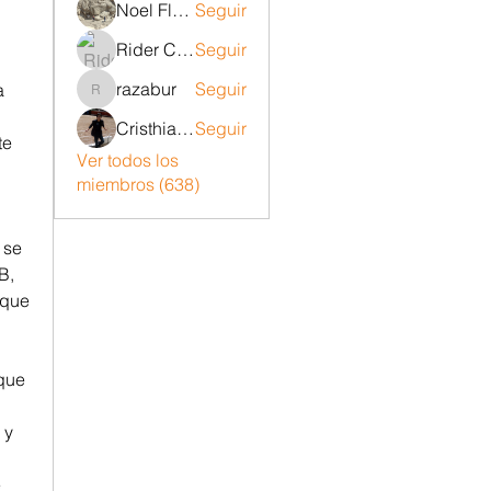
Noel Flores ruiz
Seguir
Rider Carrizo
Seguir
razabur
Seguir
 
razabur
Cristhian Belito Moran
Seguir
e 
Ver todos los
miembros (638)
se 
, 
que 
que 
y 
 