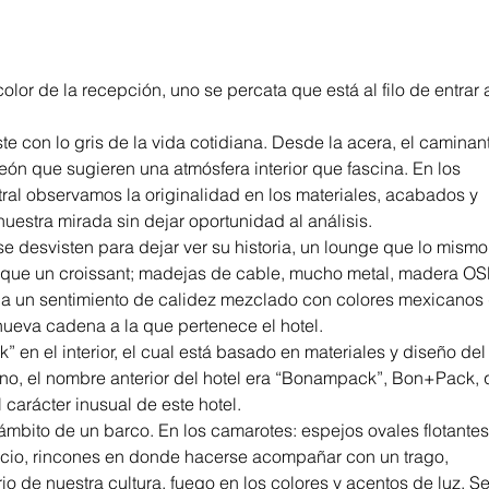
color de la recepción, uno se percata que está al filo de entrar a
te con lo gris de la vida cotidiana. Desde la acera, el caminant
ón que sugieren una atmósfera interior que fascina. En los 
etral observamos la originalidad en los materiales, acabados y 
estra mirada sin dejar oportunidad al análisis. 
 desvisten para dejar ver su historia, un lounge que lo mismo 
ol que un croissant; madejas de cable, mucho metal, madera OSB
 da un sentimiento de calidez mezclado con colores mexicanos 
nueva cadena a la que pertenece el hotel.
 en el interior, el cual está basado en materiales y diseño del 
ano, el nombre anterior del hotel era “Bonampack”, Bon+Pack, 
l carácter inusual de este hotel. 
mbito de un barco. En los camarotes: espejos ovales flotantes 
io, rincones en donde hacerse acompañar con un trago, 
io de nuestra cultura, fuego en los colores y acentos de luz. Se