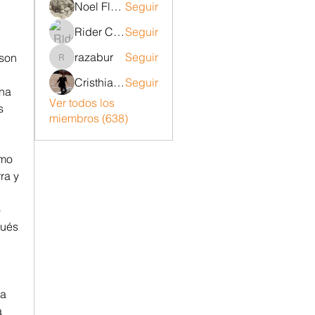
Noel Flores ruiz
Seguir
Rider Carrizo
Seguir
razabur
Seguir
son 
razabur
Cristhian Belito Moran
Seguir
na 
Ver todos los
 
miembros (638)
mo 
a y 
 
ués 
 
a 
 