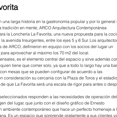
orita
 una larga historia en la gastronomía popular y por lo general 
ta tradición en mente, ARCO Arquitectura Contemporánea 
para la Lonchería La Favorita, una nueva propuesta para la coci
la avenida Insurgentes, entre los ejes 5 y 6 Sur. Los arquitectos
s de ARCO, definieron en equipo con los socios del lugar un 
para aprovechar al máximo los 70 m2 del local.
mensales, es el elemento central del espacio y sirve además co
quien tiene que comer solo, ya que a todo lo largo hay una barr
 con mesas que se pueden configurar de acuerdo a las 
consideración su cercanía con la Plaza de Toros y el estadio
de que La Favorita será una escala de rigor para antes o desp
 seleccionados responden a las necesidades de operación del
en del lugar, que junto con el diseño gráfico de Ernesto 
 ambiente contemporáneo que hace un perfecto homenaje a l
cana. Es un espacio que sorprende gratamente a sus clientes ya