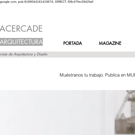
google.com, pub-9199044161419674, DIRECT, f08c47fec0942fa0
ACERCADE
ARQUITECTURA
PORTADA
MAGAZINE
vista de Arquitectura y Diseño
Muéstranos tu trabajo. Publica en MU
Inicio
Grupos
Muro