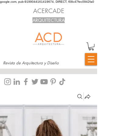
google.com, pub-9199044161419674, DIRECT, f08c47fec0942fa0
ACERCADE
ARQUITECTURA
Revista de Arquitectura y Diseño
Grupos