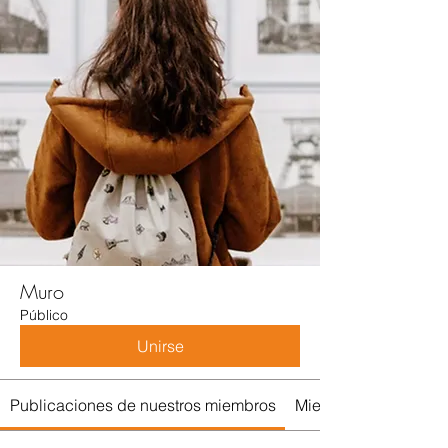
Muro
Público
Unirse
Publicaciones de nuestros miembros
Miembros