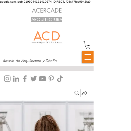
google.com, pub-9199044161419674, DIRECT, f08c47fec0942fa0
ACERCADE
ARQUITECTURA
Revista de Arquitectura y Diseño
Grupos