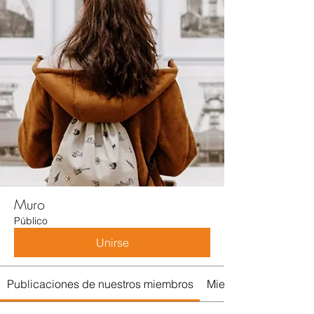
Muro
Público
Unirse
Publicaciones de nuestros miembros
Miembros