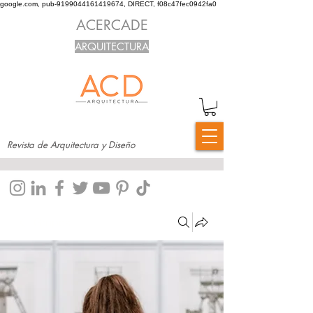
google.com, pub-9199044161419674, DIRECT, f08c47fec0942fa0
ACERCADE
ARQUITECTURA
Revista de Arquitectura y Diseño
Grupos