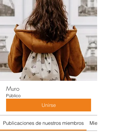
Muro
Público
Unirse
Publicaciones de nuestros miembros
Miembros