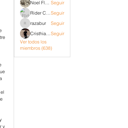
Noel Flores ruiz
Seguir
Rider Carrizo
Seguir
razabur
Seguir
razabur
 
Cristhian Belito Moran
Seguir
re 
Ver todos los
miembros (638)
 
ue 
 
el 
e 
 
 y 