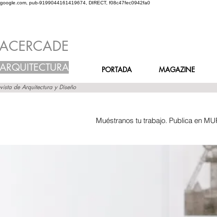
google.com, pub-9199044161419674, DIRECT, f08c47fec0942fa0
ACERCADE
ARQUITECTURA
PORTADA
MAGAZINE
vista de Arquitectura y Diseño
Muéstranos tu trabajo. Publica en MU
Inicio
Grupos
Muro