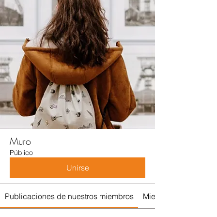
Muro
Público
Unirse
Publicaciones de nuestros miembros
Miembros