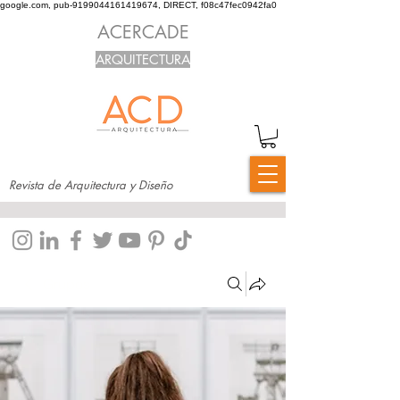
google.com, pub-9199044161419674, DIRECT, f08c47fec0942fa0
ACERCADE
ARQUITECTURA
Revista de Arquitectura y Diseño
Grupos