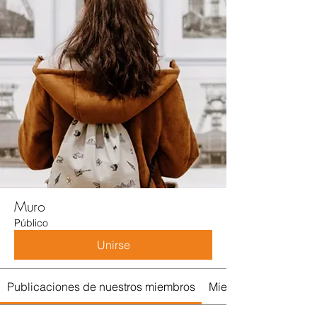
Muro
Público
Unirse
Publicaciones de nuestros miembros
Miembros