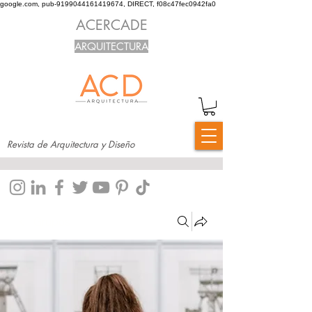
google.com, pub-9199044161419674, DIRECT, f08c47fec0942fa0
ACERCADE
ARQUITECTURA
Revista de Arquitectura y Diseño
Grupos