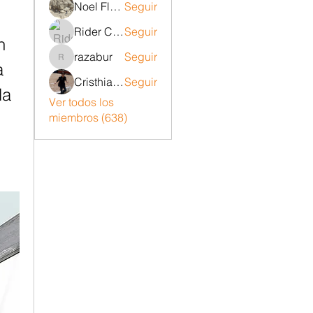
Noel Flores ruiz
Seguir
Rider Carrizo
Seguir
 
razabur
Seguir
razabur
 
Cristhian Belito Moran
Seguir
a 
Ver todos los
miembros (638)