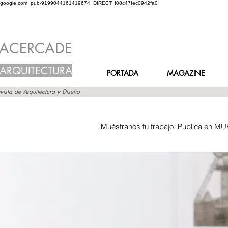
google.com, pub-9199044161419674, DIRECT, f08c47fec0942fa0
ACERCADE
ARQUITECTURA
PORTADA
MAGAZINE
vista de Arquitectura y Diseño
Muéstranos tu trabajo. Publica en MU
Inicio
Grupos
Muro