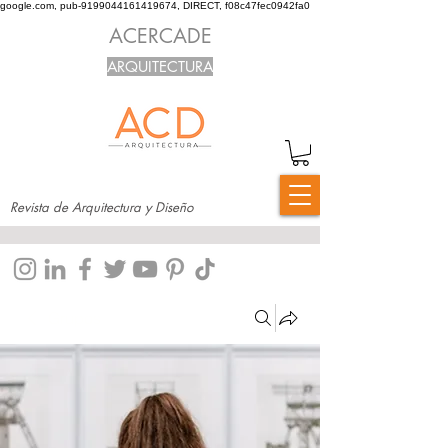
google.com, pub-9199044161419674, DIRECT, f08c47fec0942fa0
ACERCADE
ARQUITECTURA
Revista de Arquitectura y Diseño
Grupos