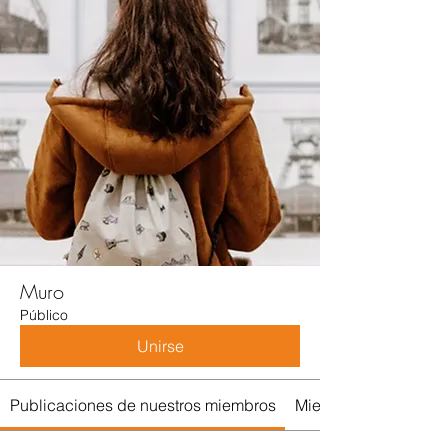
Muro
Público
Unirse
Publicaciones de nuestros miembros
Miembros