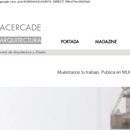
google.com, pub-9199044161419674, DIRECT, f08c47fec0942fa0
ACERCADE
ARQUITECTURA
PORTADA
MAGAZINE
vista de Arquitectura y Diseño
Muéstranos tu trabajo. Publica en MU
Inicio
Grupos
Muro