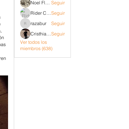
Noel Flores ruiz
Seguir
Rider Carrizo
Seguir
 
razabur
Seguir
 
razabur
 
Cristhian Belito Moran
Seguir
ón 
Ver todos los
as 
miembros (638)
en 