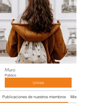
Muro
Público
Unirse
Publicaciones de nuestros miembros
Miembros