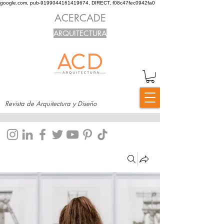
google.com, pub-9199044161419674, DIRECT, f08c47fec0942fa0
ACERCADE
ARQUITECTURA
Revista de Arquitectura y Diseño
Grupos