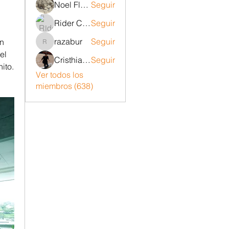
Noel Flores ruiz
Seguir
Rider Carrizo
Seguir
razabur
Seguir
n 
razabur
l 
Cristhian Belito Moran
Seguir
ito.
Ver todos los
 
miembros (638)