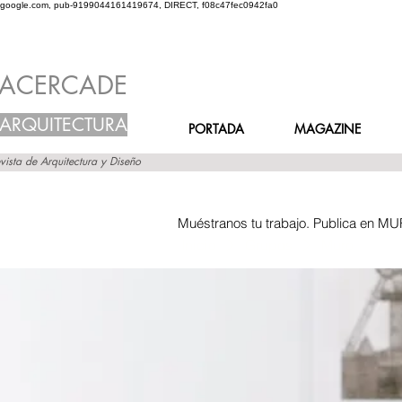
google.com, pub-9199044161419674, DIRECT, f08c47fec0942fa0
ACERCADE
ARQUITECTURA
PORTADA
MAGAZINE
vista de Arquitectura y Diseño
Muéstranos tu trabajo. Publica en MU
Inicio
Grupos
Muro