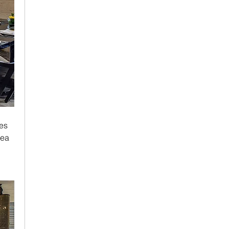
es 
ea 