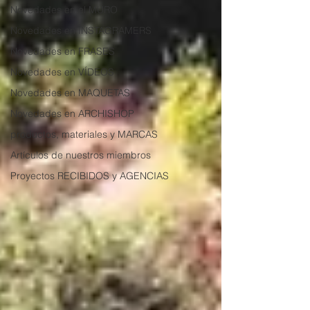
Novedades en el MURO
Novedades en INSTAGRAMERS
Novedades en FRASES
Novedades en VÍDEOS
Novedades en MAQUETAS
Novedades en ARCHISHOP
productos, materiales y MARCAS
Artículos de nuestros miembros
Proyectos RECIBIDOS y AGENCIAS