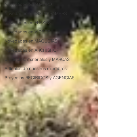
Novedades en el MURO
Novedades en INSTAGRAMERS
Novedades en FRASES
Novedades en VÍDEOS
Novedades en MAQUETAS
Novedades en ARCHISHOP
productos, materiales y MARCAS
Artículos de nuestros miembros
Proyectos RECIBIDOS y AGENCIAS