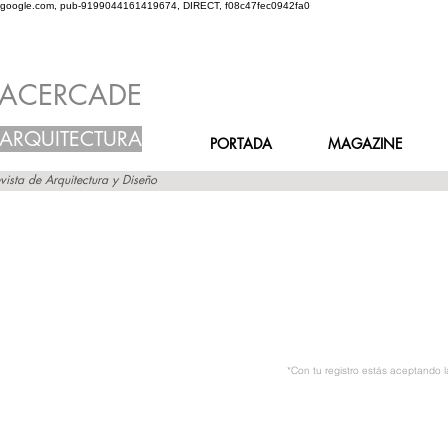
google.com, pub-9199044161419674, DIRECT, f08c47fec0942fa0
ACERCADE
ARQUITECTURA
PORTADA
MAGAZINE
vista de Arquitectura y Diseño
*Con tu registro estás aceptando 