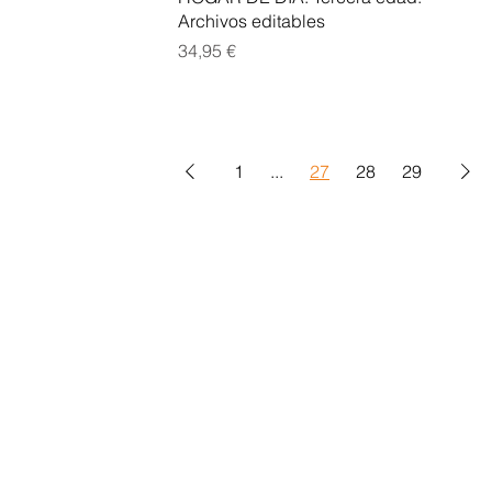
Archivos editables
Precio
34,95 €
1
...
27
28
29