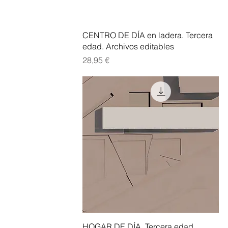
Vista rápida
CENTRO DE DÍA en ladera. Tercera
edad. Archivos editables
Precio
28,95 €
Vista rápida
HOGAR DE DÍA. Tercera edad.