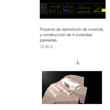
Vista rápida
Proyecto de demolición de vivienda
y construcción de 4 viviendas
pareadas.
Precio
74,95 €