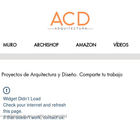
MURO
ARCHISHOP
AMAZON
VÍDEOS
Proyectos de Arquitectura y Diseño. Comparte tu trabajo
Widget Didn’t Load
Check your internet and refresh
this page.
las
condiciones de uso y política de privacidad
If that doesn’t work, contact us.