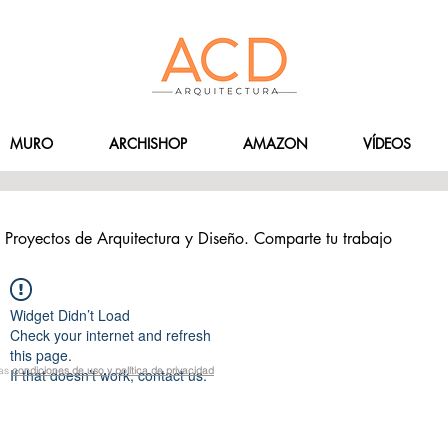
MURO
ARCHISHOP
AMAZON
VÍDEOS
Proyectos de Arquitectura y Diseño. Comparte tu trabajo
Widget Didn’t Load
Check your internet and refresh
this page.
las
condiciones de uso y política de privacidad
If that doesn’t work, contact us.