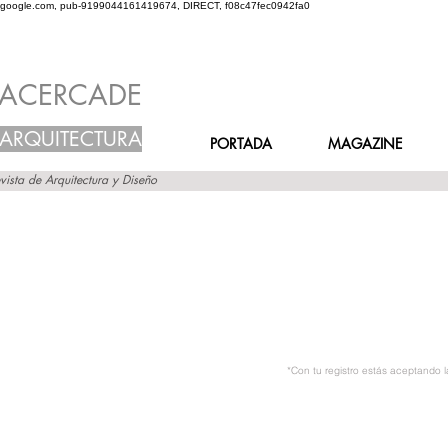
google.com, pub-9199044161419674, DIRECT, f08c47fec0942fa0
ACERCADE
ARQUITECTURA
PORTADA
MAGAZINE
vista de Arquitectura y Diseño
*Con tu registro estás aceptando 