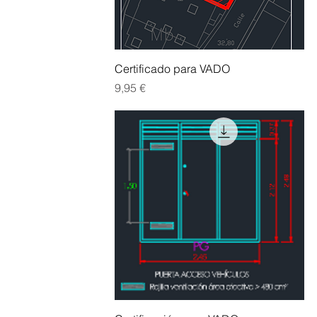
Vista rápida
Certificado para VADO
Precio
9,95 €