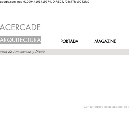
google.com, pub-9199044161419674, DIRECT, f08c47fec0942fa0
ACERCADE
ARQUITECTURA
PORTADA
MAGAZINE
vista de Arquitectura y Diseño
*Con tu registro estás aceptando 