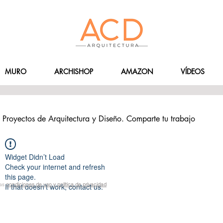
MURO
ARCHISHOP
AMAZON
VÍDEOS
Proyectos de Arquitectura y Diseño. Comparte tu trabajo
Widget Didn’t Load
Check your internet and refresh
this page.
las
condiciones de uso y política de privacidad
If that doesn’t work, contact us.