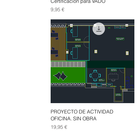
Vista rápida
Certificación para VADO
Precio
9,95 €
Vista rápida
PROYECTO DE ACTIVIDAD
OFICINA. SIN OBRA
Precio
19,95 €