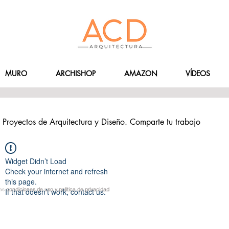
MURO
ARCHISHOP
AMAZON
VÍDEOS
Proyectos de Arquitectura y Diseño. Comparte tu trabajo
Widget Didn’t Load
Check your internet and refresh
this page.
las
condiciones de uso y política de privacidad
If that doesn’t work, contact us.