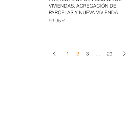
VIVIENDAS, AGREGACIÓN DE
PARCELAS Y NUEVA VIVIENDA
Precio
99,95 €
1
2
3
...
29