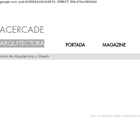
google.com, pub-9199044161419674, DIRECT, f08c47fec0942fa0
ACERCADE
ARQUITECTURA
PORTADA
MAGAZINE
vista de Arquitectura y Diseño
*Con tu registro estás aceptando 