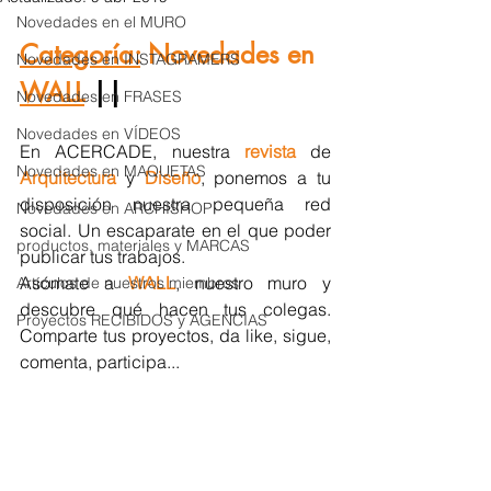
Novedades en el MURO
Categoría:
 Novedades en 
Novedades en INSTAGRAMERS
WALL
 || 
Novedades en FRASES
Novedades en VÍDEOS
En ACERCADE, nuestra 
revista 
de 
Novedades en MAQUETAS
Arquitectura
y 
Diseño
, ponemos a tu 
disposición nuestra pequeña red 
Novedades en ARCHISHOP
social. Un escaparate en el que poder 
productos, materiales y MARCAS
publicar tus trabajos.
Asómate a 
WALL
, nuestro muro y 
Artículos de nuestros miembros
descubre qué hacen tus colegas. 
Proyectos RECIBIDOS y AGENCIAS
Comparte tus proyectos, da like, sigue, 
comenta, participa...