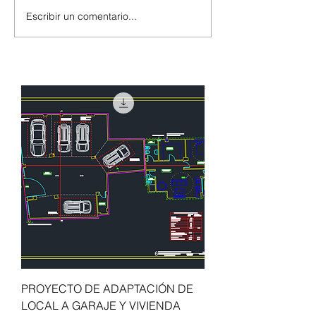
Escribir un comentario...
Casa en el bosque.
El Parque de la 
Vivienda Bioclimática y
(Primera Etapa).
pasiva en el bosque del
Garraf
PROYECTO DE ADAPTACIÓN DE
LOCAL A GARAJE Y VIVIENDA