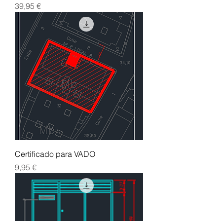
Precio
39,95 €
Certificado para VADO
Precio
9,95 €