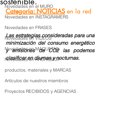
sostenible.
Novedades en el MURO
Categoría: NOTICIAS
en la red
Novedades en INSTAGRAMERS
Novedades en FRASES
Las estrategias consideradas para una 
Novedades en VÍDEOS
minimización del consumo energético 
Novedades en MAQUETAS
y emisiones de CO2 las podemos 
clasificar en diurnas y nocturnas.
Novedades en ARCHISHOP
productos, materiales y MARCAS
Artículos de nuestros miembros
Proyectos RECIBIDOS y AGENCIAS